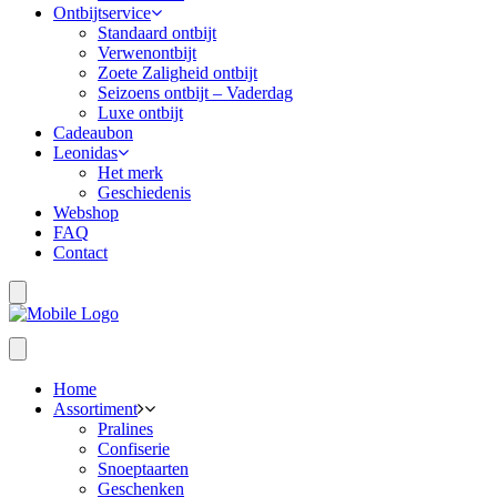
Ontbijtservice
Standaard ontbijt
Verwenontbijt
Zoete Zaligheid ontbijt
Seizoens ontbijt – Vaderdag
Luxe ontbijt
Cadeaubon
Leonidas
Het merk
Geschiedenis
Webshop
FAQ
Contact
Home
Assortiment
Pralines
Confiserie
Snoeptaarten
Geschenken